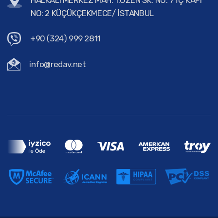
HALKALI MERKEZ MAH. 1.ÖZEN SK. NO: 7 İÇ KAPI
NO: 2 KÜÇÜKÇEKMECE/ İSTANBUL
+90 (324) 999 2811
info@redav.net