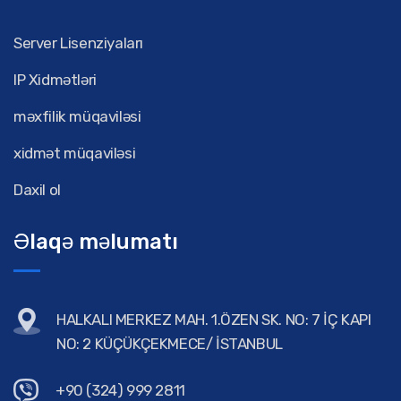
Server Lisenziyaları
IP Xidmətləri
məxfilik müqaviləsi
xidmət müqaviləsi
Daxil ol
Əlaqə məlumatı
HALKALI MERKEZ MAH. 1.ÖZEN SK. NO: 7 İÇ KAPI
NO: 2 KÜÇÜKÇEKMECE/ İSTANBUL
+90 (324) 999 2811