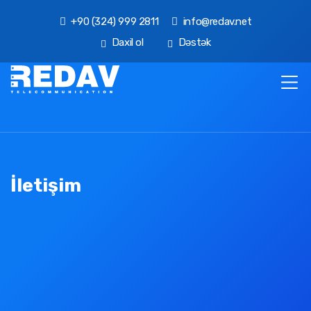
+90 (324) 999 2811
info@redav.net
Daxil ol
Dəstək
İletişim