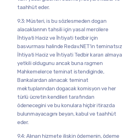
taahhüt eder.
9.3: Müsteri, is bu sözlesmeden dogan
alacaklarının tahsili için yasal mercilere
İhtiyati Haciz ve İhtiyati tedbir için
basvurması halinde Redav.NET'in teminatsız
İhtiyati Haciz ve İhtiyati Tedbir kararı almaya
yetkili oldugunu ancak buna ragmen
Mahkemelerce teminat istendiginde,
Bankalardan alınacak teminat
mektuplarından dogacak komisyon ve her
türlü ücretin kendileri tarafından
ödenecegini ve bu konulara hiçbir itirazda
bulunmayacagını beyan, kabul ve taahhüt
eder.
9.4: Alınan hizmete iliskin ödemenin, ödeme