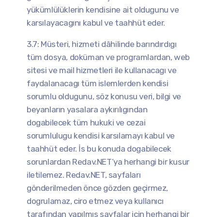
yükümlülüklerin kendisine ait oldugunu ve
karsılayacagını kabul ve taahhüt eder.
3.7: Müsteri, hizmeti dâhilinde barındırdıgı
tüm dosya, doküman ve programlardan, web
sitesi ve mail hizmetleri ile kullanacagı ve
faydalanacagı tüm islemlerden kendisi
sorumlu oldugunu, söz konusu veri, bilgi ve
beyanların yasalara aykırılıgından
dogabilecek tüm hukuki ve cezai
sorumlulugu kendisi karsılamayı kabul ve
taahhüt eder. İs bu konuda dogabilecek
sorunlardan Redav.NET’ya herhangi bir kusur
iletilemez. Redav.NET, sayfaları
gönderilmeden önce gözden geçirmez,
dogrulamaz, ciro etmez veya kullanıcı
tarafından yapılmıs sayfalar için herhangi bir