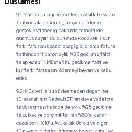
Düsülmesi
9.1: Müsteri, aldıgı hizmetlere karsılık basvuru
tarihini takip eden 7 gün içinde ödeme
gerçeklestirmedigi takdirde temerrüde
düsmüs sayılır. Bu durumda Redav.NET kur
farkı faturası kesebilecegi gibi dilerse fatura
tarihinden itibaren aylık %25 gecikme faizi
talep edebilir. Müsteri bu gecikme faizi ve
kur farkı faturasını ödemeyi beyan ve kabul
eder.
9.2: Müsteri, is bu sözlesmeden dogan her
tür alacak için Redav.NET’nın dava yada icra
takibi açması halinde de aylık %25 gecikme
faizi, bakiye borç miktarının %50'si kadar
cezai sart, %10'u Avukatlık Ücreti ve diger
tüm yasal giderleri ödemeyi beyan, kabul ve