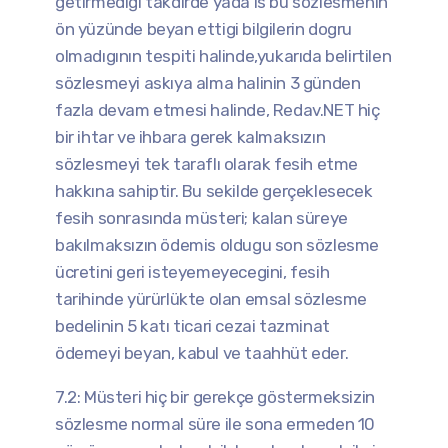
getirmedigi takdirde yada is bu sözlesmenin
ön yüzünde beyan ettigi bilgilerin dogru
olmadıgının tespiti halinde,yukarıda belirtilen
sözlesmeyi askıya alma halinin 3 günden
fazla devam etmesi halinde, Redav.NET hiç
bir ihtar ve ihbara gerek kalmaksızın
sözlesmeyi tek taraflı olarak fesih etme
hakkına sahiptir. Bu sekilde gerçeklesecek
fesih sonrasında müsteri; kalan süreye
bakılmaksızın ödemis oldugu son sözlesme
ücretini geri isteyemeyecegini, fesih
tarihinde yürürlükte olan emsal sözlesme
bedelinin 5 katı ticari cezai tazminat
ödemeyi beyan, kabul ve taahhüt eder.
7.2: Müsteri hiç bir gerekçe göstermeksizin
sözlesme normal süre ile sona ermeden 10