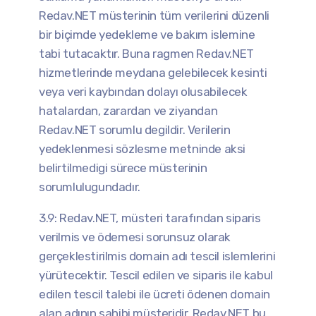
Redav.NET müsterinin tüm verilerini düzenli
bir biçimde yedekleme ve bakım islemine
tabi tutacaktır. Buna ragmen Redav.NET
hizmetlerinde meydana gelebilecek kesinti
veya veri kaybından dolayı olusabilecek
hatalardan, zarardan ve ziyandan
Redav.NET sorumlu degildir. Verilerin
yedeklenmesi sözlesme metninde aksi
belirtilmedigi sürece müsterinin
sorumlulugundadır.
3.9: Redav.NET, müsteri tarafından siparis
verilmis ve ödemesi sorunsuz olarak
gerçeklestirilmis domain adı tescil islemlerini
yürütecektir. Tescil edilen ve siparis ile kabul
edilen tescil talebi ile ücreti ödenen domain
alan adının sahibi müsteridir. Redav.NET bu