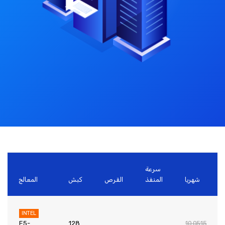
سرعة
شهريا
المنفذ
القرص
كبش
المعالج
INTEL
E5-
128
10.0515