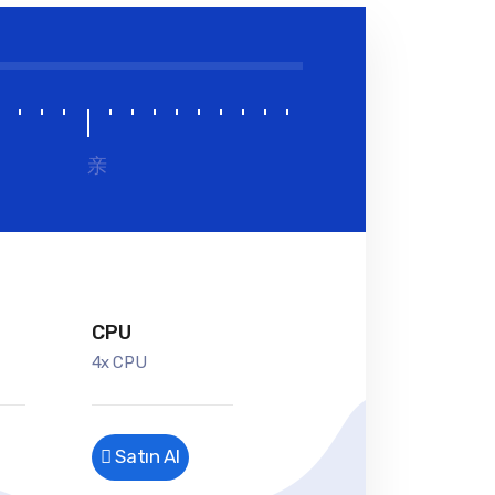
亲
CPU
4x CPU
Satın Al