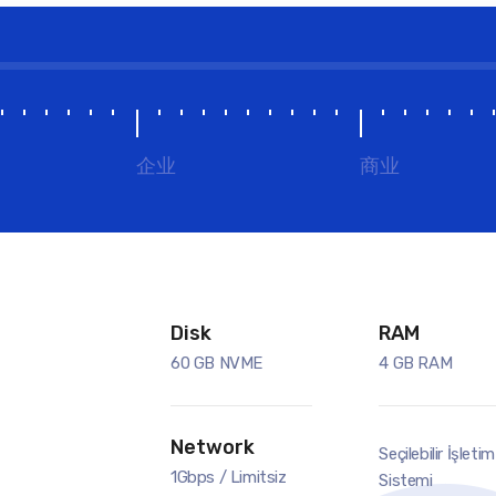
企业
商业
Disk
RAM
60 GB NVME
4 GB RAM
Network
Seçilebilir İşletim
1Gbps / Limitsiz
Sistemi