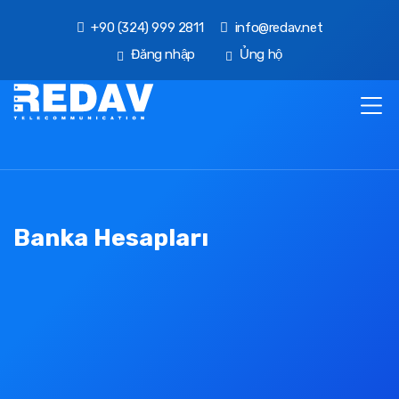
+90 (324) 999 2811
info@redav.net
Đăng nhập
Ủng hộ
Banka Hesapları