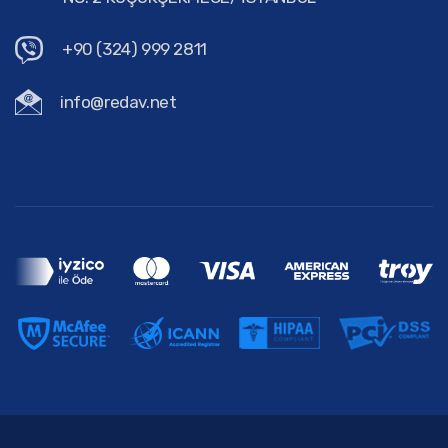
+90 (324) 999 2811
info@redav.net